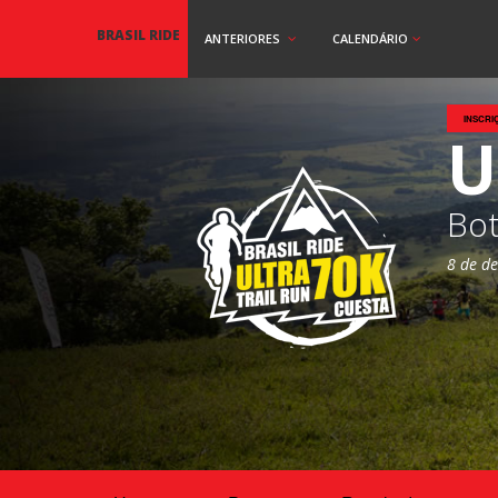
BRASIL RIDE
ANTERIORES
CALENDÁRIO
INSCRI
U
Bot
8 de d