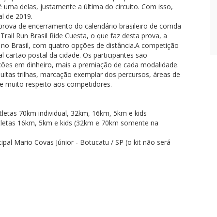
é uma delas, justamente a última do circuito. Com isso,
al de 2019.
 prova de encerramento do calendário brasileiro de corrida
Trail Run Brasil Ride Cuesta, o que faz desta prova, a
no Brasil, com quatro opções de distância.A competição
l cartão postal da cidade. Os participantes são
ões em dinheiro, mais a premiação de cada modalidade.
muitas trilhas, marcação exemplar dos percursos, áreas de
de muito respeito aos competidores.
atletas 70km individual, 32km, 16km, 5km e kids
atletas 16km, 5km e kids (32km e 70km somente na
ipal Mario Covas Júnior - Botucatu / SP (o kit não será