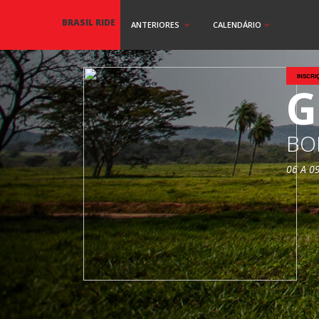
BRASIL RIDE
ANTERIORES
CALENDÁRIO
INSCRI
G
BO
06 A 0