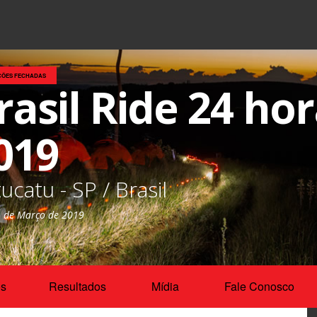
ÇÕES FECHADAS
rasil Ride 24 hor
019
ucatu - SP / Brasil
1 de Março de 2019
os
Resultados
Mídia
Fale Conosco