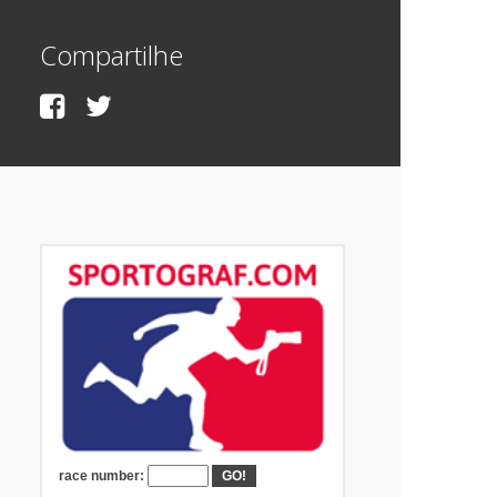
Compartilhe
race number: