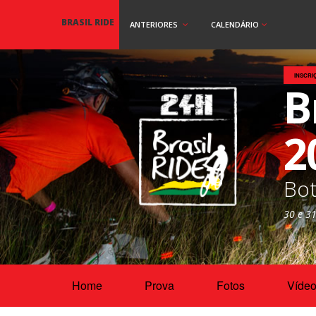
BRASIL RIDE
ANTERIORES
CALENDÁRIO
INSCRI
B
2
Bot
30 e 3
Home
Prova
Fotos
Víde