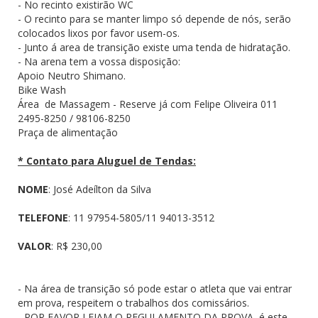
- No recinto existirão WC
- O recinto para se manter limpo só depende de nós, serão
colocados lixos por favor usem-os.
- Junto á area de transição existe uma tenda de hidratação.
- Na arena tem a vossa disposição:
Apoio Neutro Shimano.
Bike Wash
Área de Massagem - Reserve já com Felipe Oliveira 011
2495-8250 / 98106-8250
Praça de alimentação
* Contato para Aluguel de Tendas:
NOME
: José Adeílton da Silva
TELEFONE
: 11 97954-5805/11 94013-3512
VALOR
: R$ 230,00
- Na área de transição só pode estar o atleta que vai entrar
em prova, respeitem o trabalhos dos comissários.
- POR FAVOR LEIAM O REGULAMENTO DA PROVA, é este